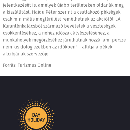
jelentkezését is, amelyek újabb területeken oldanák meg
a kiszállítást. Hajdu Péter szerint a csatlakozó pékségek
csak minimális megtérülést remélhetnek az akciótól. „A
Karanténkalácsból származó bevételek a veszteségek
csökkentéséhez, a nehéz időszak átvészeléséhez, a
munkahelyek megőrzéséhez járulhatnak hozzá, ami persze
nem kis dolog ezekben az időkben” – állítja a pékek
akciójának szervezője.
Forrás: Turizmus Online