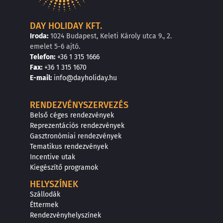
DAY HOLIDAY KFT.
Iroda:
1024 Budapest, Keleti Károly utca 9., 2.
emelet 5-6 ajtó.
Telefon:
+36 1 315 1666
F
a
x
:
+36 1 315 1670
E
-mail:
info@dayholiday.hu
RENDEZVÉNYSZERVEZÉS
Belső céges rendezvények
Reprezentációs rendezvények
Gasztronómiai rendezvények
Tematikus rendezvények
Incentive utak
Kiegészítő programok
HELYSZÍNEK
Szállodák
Éttermek
Rendezvényhelyszínek