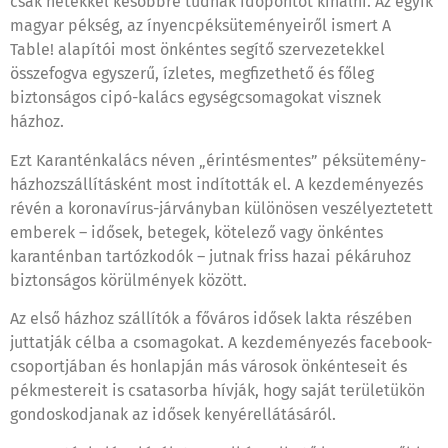
csak hetekkel későbbre tudnak időpontot kínálni. Az egyik
magyar pékség, az ínyencpéksüteményeiről ismert A
Table! alapítói most önkéntes segítő szervezetekkel
összefogva egyszerű, ízletes, megfizethető és főleg
biztonságos cipó-kalács egységcsomagokat visznek
házhoz.
Ezt Karanténkalács néven „érintésmentes” péksütemény-
házhozszállításként most indították el. A kezdeményezés
révén a koronavírus-járványban különösen veszélyeztetett
emberek – idősek, betegek, kötelező vagy önkéntes
karanténban tartózkodók – jutnak friss hazai pékáruhoz
biztonságos körülmények között.
Az első házhoz szállítók a főváros idősek lakta részében
juttatják célba a csomagokat. A kezdeményezés facebook-
csoportjában és honlapján más városok önkénteseit és
pékmestereit is csatasorba hívják, hogy saját területükön
gondoskodjanak az idősek kenyérellátásáról.