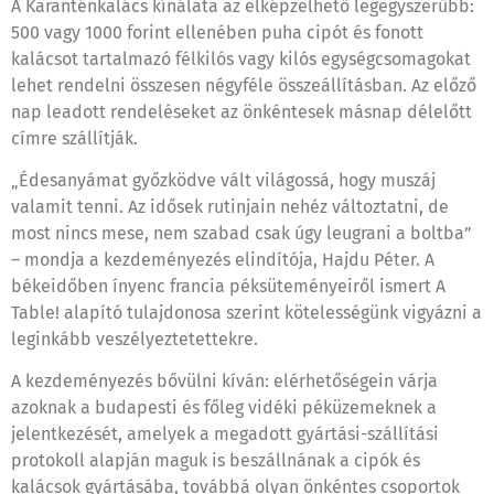
A Karanténkalács kínálata az elképzelhető legegyszerűbb:
500 vagy 1000 forint ellenében puha cipót és fonott
kalácsot tartalmazó félkilós vagy kilós egységcsomagokat
lehet rendelni összesen négyféle összeállításban. Az előző
nap leadott rendeléseket az önkéntesek másnap délelőtt
címre szállítják.
„Édesanyámat győzködve vált világossá, hogy muszáj
valamit tenni. Az idősek rutinjain nehéz változtatni, de
most nincs mese, nem szabad csak úgy leugrani a boltba”
– mondja a kezdeményezés elindítója, Hajdu Péter. A
békeidőben ínyenc francia péksüteményeiről ismert A
Table! alapító tulajdonosa szerint kötelességünk vigyázni a
leginkább veszélyeztetettekre.
A kezdeményezés bővülni kíván: elérhetőségein várja
azoknak a budapesti és főleg vidéki péküzemeknek a
jelentkezését, amelyek a megadott gyártási-szállítási
protokoll alapján maguk is beszállnának a cipók és
kalácsok gyártásába, továbbá olyan önkéntes csoportok