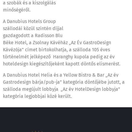
a szobák és a kiszolgálás
minőségéről.
A Danubius Hotels Group
szállodái közül szintén díjjal
gazdagodott a Radisson Blu
Béke Hotel, a Zsolnay Kávéház „Az Év GastroDesign
Kávézója” címet birtokolhatja, a szálloda 105 éves
történelmét jelképező Haranghy kupola pedig az év
hoteldesign kiegészítőjeként kapott döntős elismerést.
A Danubius Hotel Helia és a Yellow Bistro & Bar „Az év
Gastrodesign bárja/pub-ja” kategória döntőjébe jutott, a
szálloda megújult lobbyja „Az év HotelDesign lobbyja”
kategória legjobbjai közé került.