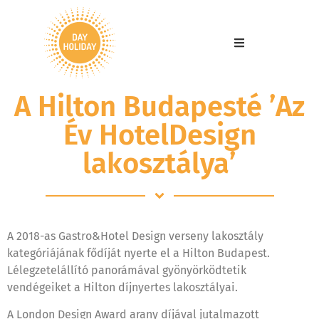
A Hilton Budapesté ’Az
Év HotelDesign
lakosztálya’
A 2018-as Gastro&Hotel Design verseny lakosztály
kategóriájának fődíját nyerte el a Hilton Budapest.
Lélegzetelállító panorámával gyönyörködtetik
vendégeiket a Hilton díjnyertes lakosztályai.
A London Design Award arany díjával jutalmazott