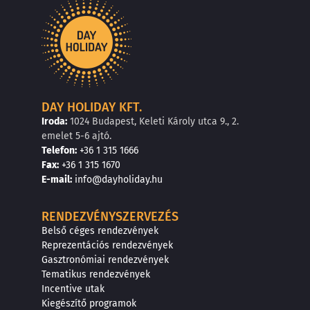
DAY HOLIDAY KFT.
Iroda:
1024 Budapest, Keleti Károly utca 9., 2.
emelet 5-6 ajtó.
Telefon:
+36 1 315 1666
F
a
x
:
+36 1 315 1670
E
-mail:
info@dayholiday.hu
RENDEZVÉNYSZERVEZÉS
Belső céges rendezvények
Reprezentációs rendezvények
Gasztronómiai rendezvények
Tematikus rendezvények
Incentive utak
Kiegészítő programok