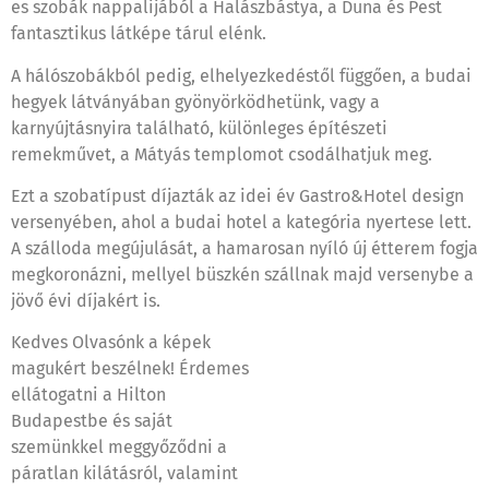
es szobák nappalijából a Halászbástya, a Duna és Pest
fantasztikus látképe tárul elénk.
A hálószobákból pedig, elhelyezkedéstől függően, a budai
hegyek látványában gyönyörködhetünk, vagy a
karnyújtásnyira található, különleges építészeti
remekművet, a Mátyás templomot csodálhatjuk meg.
Ezt a szobatípust díjazták az idei év Gastro&Hotel design
versenyében, ahol a budai hotel a kategória nyertese lett.
A szálloda megújulását, a hamarosan nyíló új étterem fogja
megkoronázni, mellyel büszkén szállnak majd versenybe a
jövő évi díjakért is.
Kedves Olvasónk a képek
magukért beszélnek! Érdemes
ellátogatni a Hilton
Budapestbe és saját
szemünkkel meggyőződni a
páratlan kilátásról, valamint