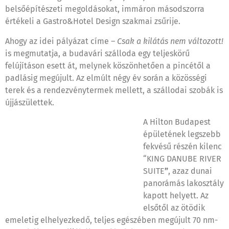
belsőépítészeti megoldásokat, immáron másodszorra
értékeli a Gastro&Hotel Design szakmai zsűrije.
Ahogy az idei pályázat címe –
Csak a kilátás nem változott!
is megmutatja, a budavári szálloda egy teljeskörű
felújításon esett át, melynek köszönhetően a pincétől a
padlásig megújult. Az elmúlt négy év során a közösségi
terek és a rendezvénytermek mellett, a szállodai szobák is
újjászülettek.
A Hilton Budapest
épületének legszebb
fekvésű részén kilenc
“KING DANUBE RIVER
SUITE
”
, azaz dunai
panorámás lakosztály
kapott helyett. Az
elsőtől az ötödik
emeletig elhelyezkedő, teljes egészében megújult 70 nm-