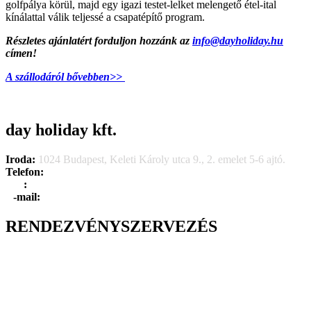
golfpálya körül, majd egy igazi testet-lelket melengető étel-ital
kínálattal válik teljessé a csapatépítő program.
Részletes ajánlatért forduljon hozzánk az
info@dayholiday.hu
címen!
A szállodáról bővebben>>
day holiday kft.
Iroda:
1024 Budapest, Keleti Károly utca 9., 2. emelet 5-6 ajtó.
Telefon:
+36 1 315 1666
F
a
x
:
+36 1 315 1670
E
-mail:
info@dayholiday.hu
RENDEZVÉNYSZERVEZÉS
Belső céges rendezvények
Reprezentációs rendezvények
Gasztronómiai rendezvények
Tematikus rendezvények
Incentive utak