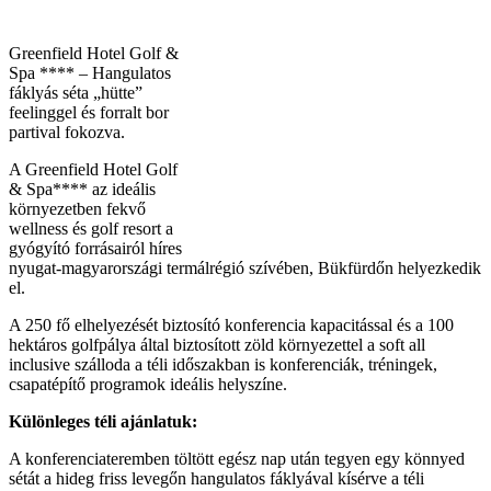
Greenfield Hotel Golf &
Spa **** – Hangulatos
fáklyás séta „hütte”
feelinggel és forralt bor
partival fokozva.
A Greenfield Hotel Golf
& Spa**** az ideális
környezetben fekvő
wellness és golf resort a
gyógyító forrásairól híres
nyugat-magyarországi termálrégió szívében, Bükfürdőn helyezkedik
el.
A 250 fő elhelyezését biztosító konferencia kapacitással és a 100
hektáros golfpálya által biztosított zöld környezettel a soft all
inclusive szálloda a téli időszakban is konferenciák, tréningek,
csapatépítő programok ideális helyszíne.
Különleges téli ajánlatuk:
A konferenciateremben töltött egész nap után tegyen egy könnyed
sétát a hideg friss levegőn hangulatos fáklyával kísérve a téli