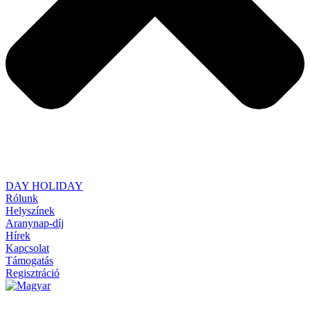
DAY HOLIDAY
Rólunk
Helyszínek
Aranynap-díj
Hírek
Kapcsolat
Támogatás
Regisztráció