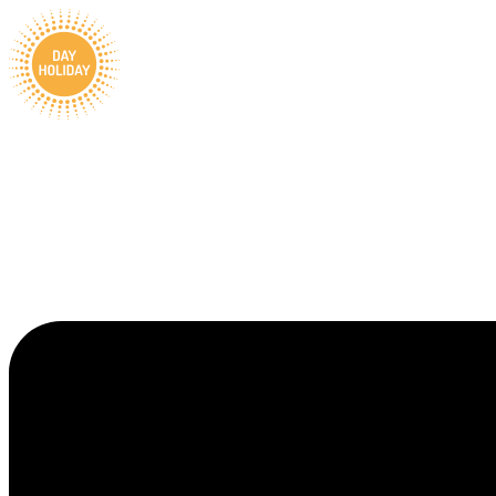
Ugrás
a
tartalomhoz