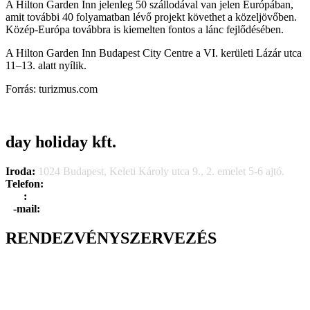
A Hilton Garden Inn jelenleg 50 szállodával van jelen Európában,
amit további 40 folyamatban lévő projekt követhet a közeljövőben.
Közép-Európa továbbra is kiemelten fontos a lánc fejlődésében.
A Hilton Garden Inn Budapest City Centre a VI. kerületi Lázár utca
11–13. alatt nyílik.
Forrás: turizmus.com
day holiday kft.
Iroda:
1024 Budapest, Keleti Károly utca 9., 2. emelet 5-6 ajtó.
Telefon:
+36 1 315 1666
F
a
x
:
+36 1 315 1670
E
-mail:
info@dayholiday.hu
RENDEZVÉNYSZERVEZÉS
Belső céges rendezvények
Reprezentációs rendezvények
Gasztronómiai rendezvények
Tematikus rendezvények