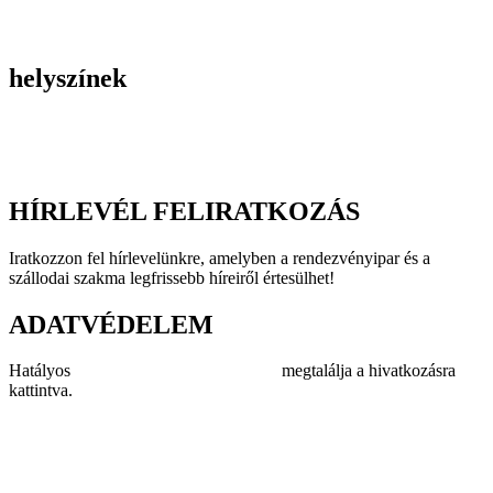
Incentive utak
Kiegészítő programok
helyszínek
Szállodák
Éttermek
Rendezvényhelyszínek
HÍRLEVÉL FELIRATKOZÁS
Iratkozzon fel hírlevelünkre, amelyben a rendezvényipar és a
szállodai szakma legfrissebb híreiről értesülhet!
ADATVÉDELEM
Hatályos
adatvédelmi szabályzatunkat
megtalálja a hivatkozásra
kattintva.
Impresszum