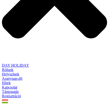
DAY HOLIDAY
Rólunk
Helyszínek
Aranynap-díj
Hírek
Kapcsolat
Támogatás
Regisztráció