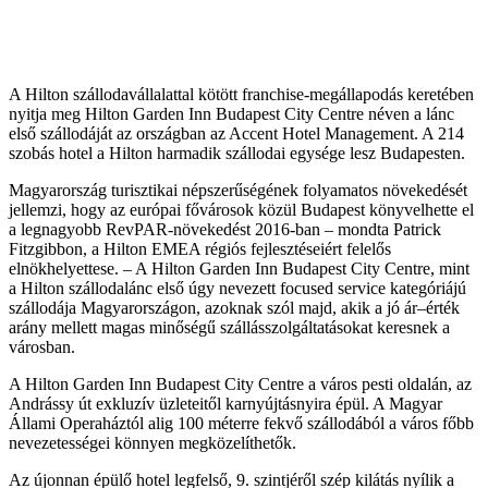
A Hilton szállodavállalattal kötött franchise-megállapodás keretében
nyitja meg Hilton Garden Inn Budapest City Centre néven a lánc
első szállodáját az országban az Accent Hotel Management. A 214
szobás hotel a Hilton harmadik szállodai egysége lesz Budapesten.
Magyarország turisztikai népszerűségének folyamatos növekedését
jellemzi, hogy az európai fővárosok közül Budapest könyvelhette el
a legnagyobb RevPAR-növekedést 2016-ban – mondta Patrick
Fitzgibbon, a Hilton EMEA régiós fejlesztéseiért felelős
elnökhelyettese. – A Hilton Garden Inn Budapest City Centre, mint
a Hilton szállodalánc első úgy nevezett focused service kategóriájú
szállodája Magyarországon, azoknak szól majd, akik a jó ár–érték
arány mellett magas minőségű szállásszolgáltatásokat keresnek a
városban.
A Hilton Garden Inn Budapest City Centre a város pesti oldalán, az
Andrássy út exkluzív üzleteitől karnyújtásnyira épül. A Magyar
Állami Operaháztól alig 100 méterre fekvő szállodából a város főbb
nevezetességei könnyen megközelíthetők.
Az újonnan épülő hotel legfelső, 9. szintjéről szép kilátás nyílik a