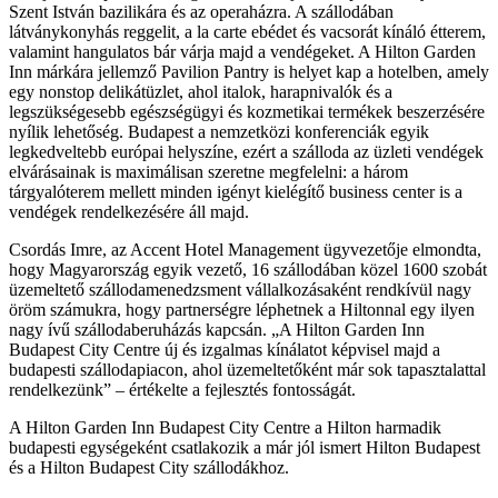
Szent István bazilikára és az operaházra. A szállodában
látványkonyhás reggelit, a la carte ebédet és vacsorát kínáló étterem,
valamint hangulatos bár várja majd a vendégeket. A Hilton Garden
Inn márkára jellemző Pavilion Pantry is helyet kap a hotelben, amely
egy nonstop delikátüzlet, ahol italok, harapnivalók és a
legszükségesebb egészségügyi és kozmetikai termékek beszerzésére
nyílik lehetőség. Budapest a nemzetközi konferenciák egyik
legkedveltebb európai helyszíne, ezért a szálloda az üzleti vendégek
elvárásainak is maximálisan szeretne megfelelni: a három
tárgyalóterem mellett minden igényt kielégítő business center is a
vendégek rendelkezésére áll majd.
Csordás Imre, az Accent Hotel Management ügyvezetője elmondta,
hogy Magyarország egyik vezető, 16 szállodában közel 1600 szobát
üzemeltető szállodamenedzsment vállalkozásaként rendkívül nagy
öröm számukra, hogy partnerségre léphetnek a Hiltonnal egy ilyen
nagy ívű szállodaberuházás kapcsán. „A Hilton Garden Inn
Budapest City Centre új és izgalmas kínálatot képvisel majd a
budapesti szállodapiacon, ahol üzemeltetőként már sok tapasztalattal
rendelkezünk” – értékelte a fejlesztés fontosságát.
A Hilton Garden Inn Budapest City Centre a Hilton harmadik
budapesti egységeként csatlakozik a már jól ismert Hilton Budapest
és a Hilton Budapest City szállodákhoz.